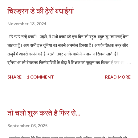
चिल्ड्रन डे की ढ़ेरों बधाईयां
November 13, 2024
मेरे प्यारे नन्हें बच्चों! पहले, मैं सभी बच्चों को इस दिन की बहुत-बहुत शुभकामनाएँ देना
चाहता हूँ। आप सभी इस दुनिया का सबसे अनमोल हिस्सा हैं। आपके शिक्षक उम्र और
तजुर्बे में आपसे काफी बड़े है, बढ़ती उम्र उनके माथे में अनायास सिकन लाती है l
दुनियाभर की बेमतलब जिम्मेदारियों के बोझ में शिक्षक को सुकून तब मिलता है जब आपका
मुस्कुराता हुआ चेहरा सामने आता है l आपको शायद अभी इसका अहसास न हो, लेकिन
SHARE
1 COMMENT
READ MORE
इस बात में कोई दो राय नहीं है कि आप सभी उस ईश्वर/भगवान या उस अलौकिक
परमतत्व के प्रतिरूप है l चिल्ड्रन डे, जो कि हमारे प्रिय पंडित जवाहरलाल नेहरू के
जन्मदिन पर मनाया जाता है, हमें यह याद दिलाता है कि बच्चों का भविष्य हमारे समाज का
भविष्य है। नेहरू जी ने हमेशा बच्चों के विकास और शिक्षा को प्राथमिकता दी। उन्होंने
तो चलो शुरू करते है फिर से...
कहा था कि "बच्चे हमारे भविष्य हैं," और यही कारण है कि हमें उन्हें प्यार, देखभाल और
सही दिशा में मार्गदर्शन देना चाहिए। आज का दिन सिर्फ उत्सव मनाने के लिए नहीं हैं,
September 03, 2025
बल्कि हमें यह भी सोचना है कि हम बच्चों को कैसे एक सुरक्षित, खुशहाल और समृद्ध जीवन