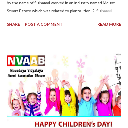
by the name of Sulbamal worked in an industry named Mount
Stuart Estate which was related to planta- tion. 2. Sulbamal
gave an application for maternity leave. The estimated period
SHARE
POST A COMMENT
READ MORE
for delivery was 16-12-1967 and she deliv- ered the child on this
very date. 3. Maternity benefit was given by way of salary for 72
work- ing days by the employer to the woman workman, but in
this period Sunday being the holiday, was excluded by the
employer. 4. Thus, being dissatisfied with the amount so
provided, she filed an application before the employer in this
regard. 5. It was demanded by the woman workman that she
should be given full benefit of 12 weeks under the provisions of
the Maternity Benefit Act, 1961 which is of full 84 days, not of
72 days because Sunday is also included in it. 6. But, she was
denied of the payment of full 84 days by the employer. Trial
Court...