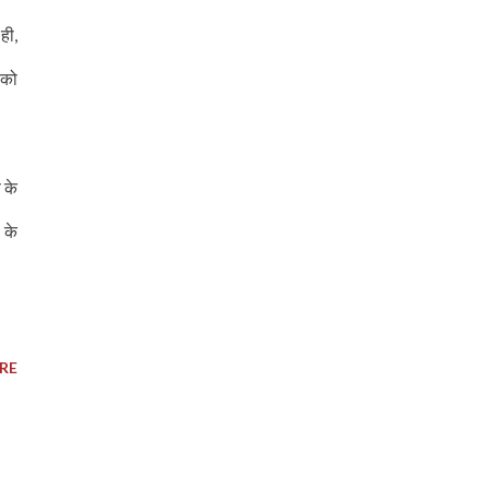
ही,
 को
 के
 के
RE