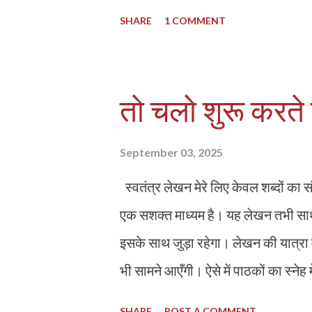
इसका अहसास न हो, लेकिन इस बात में क
SHARE
1 COMMENT
अलौकिक परमतत्व के प्रतिरूप है l चिल्ड
जन्मदिन पर मनाया जाता है, हमें यह याद द
नेहरू जी ने हमेशा बच्चों के विकास और शि
तो चलो शुरू करते ह
भविष्य हैं," और यही कारण है कि हमें उन्हे
आज का दिन सिर्फ उत्सव मनाने के लिए नहीं
September 03, 2025
सुरक्षित, खुशहाल और समृद्ध जीवन दे सकते ह
स्वतंत्र लेखन मेरे लिए केवल शब्दों का
एक सशक्त माध्यम है। यह लेखन तभी सार्
इसके साथ जुड़ा रहेगा। लेखन की यात्रा म
भी सामने आएँगी। ऐसे में पाठकों का स्नेह म
विनम्र अपील करता हूँ कि आप सभी अपने 
SHARE
POST A COMMENT